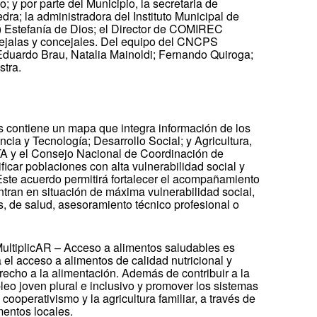
; y por parte del Municipio, la secretaria de
ra; la administradora del Instituto Municipal de
 Estefanía de Dios; el Director de COMIREC
jalas y concejales. Del equipo del CNCPS
 Eduardo Brau, Natalia Mainoldi; Fernando Quiroga;
stra.
 contiene un mapa que integra información de los
cia y Tecnología; Desarrollo Social; y Agricultura,
TA y el Consejo Nacional de Coordinación de
tificar poblaciones con alta vulnerabilidad social y
Este acuerdo permitirá fortalecer el acompañamiento
tran en situación de máxima vulnerabilidad social,
s, de salud, asesoramiento técnico profesional o
ultiplicAR – Acceso a alimentos saludables es
a el acceso a alimentos de calidad nutricional y
erecho a la alimentación. Además de contribuir a la
leo joven plural e inclusivo y promover los sistemas
cooperativismo y la agricultura familiar, a través de
mentos locales.