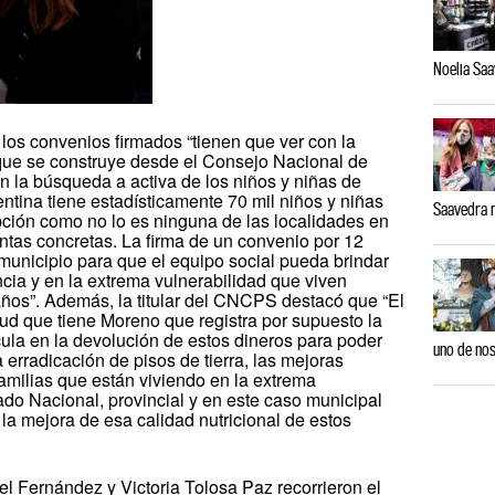
Noelia Saa
 los convenios firmados “tienen que ver con la
que se construye desde el Consejo Nacional de
n la búsqueda a activa de los niños y niñas de
ntina tiene estadísticamente 70 mil niños y niñas
Saavedra r
pción como no lo es ninguna de las localidades en
tas concretas. La firma de un convenio por 12
municipio para que el equipo social pueda brindar
cia y en la extrema vulnerabilidad que viven
años”. Además, la titular del CNCPS destacó que “El
ud que tiene Moreno que registra por supuesto la
icula en la devolución de estos dineros para poder
uno de nos
la erradicación de pisos de tierra, las mejoras
amilias que están viviendo en la extrema
ado Nacional, provincial y en este caso municipal
a mejora de esa calidad nutricional de estos
el Fernández y Victoria Tolosa Paz recorrieron el