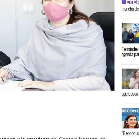
marcha de
Fernández 
agenda par
que busca
“Reconqui