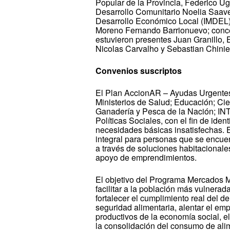
Popular de la Provincia, Federico Ugo
Desarrollo Comunitario Noelia Saaved
Desarrollo Económico Local (IMDEL)
Moreno Fernando Barrionuevo; conce
estuvieron presentes Juan Granillo,
Nicolas Carvalho y Sebastian Chinie
Convenios suscriptos
El Plan AccionAR – Ayudas Urgentes
Ministerios de Salud; Educación; Cien
Ganadería y Pesca de la Nación; IN
Políticas Sociales, con el fin de iden
necesidades básicas insatisfechas. 
integral para personas que se encuen
a través de soluciones habitacionale
apoyo de emprendimientos.
El objetivo del Programa Mercados M
facilitar a la población más vulnerad
fortalecer el cumplimiento real del d
seguridad alimentaria, alentar el emp
productivos de la economía social, el 
la consolidación del consumo de ali