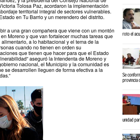
nández, y la presidenta del Consejo Nacional de
Victoria Tolosa Paz, acordaron la implementación
bordaje territorial integral de sectores vulnerables.
Estado en Tu Barrio y un merendero del distrito.
ibir a una gran compañera que viene con un montón
roto el ac
ar en Moreno y que van fortalecer muchas tareas que
alimentario, a lo habitacional y el tema de la
personas cuando no tienen en orden su
taciones que tienen que hacer para que el Estado
lnerabilidad” aseguró la Intendenta de Moreno y
 gobierno nacional, el Municipio y la comunidad es
e se desarrollen lleguen de forma efectiva a la
Se conform
das.”
provincia 
unidad par