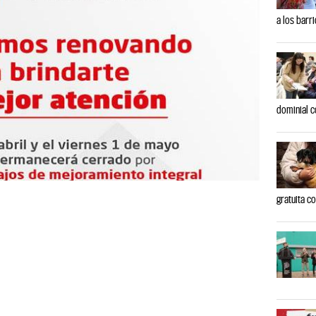
a los barr
dominial c
gratuita c